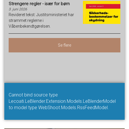
Strengere regler - især for børn
3. juni 2026
Revideret tekst: Justitsministeriet har
strammet reglerne i
Våbenbekendtgørelsen.
Se flere
Cannot bind source type
Lecoati.LeBlender.Extension.Models.LeBlenderModel
to model type WebShoot.Models.RssFeedModel.