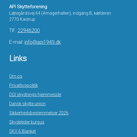
API Skytteforening
Løjtegårdsvej 64 (Amagerhallen), indgang B, kælderen
2770 Kastrup
Tlf.:
22946200
E-mail:
info@api1949.dk
Links
Om os
Privatlivspolitik
DGI skydnings hjemmeside
Dansk skytte union
Sikkerhedsbestemmelser 2026
Skydeleder kursus
SKV 6 Blanket