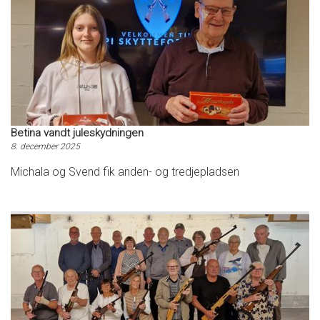
Betina vandt juleskydningen
8. december 2025
Michala og Svend fik anden- og tredjepladsen