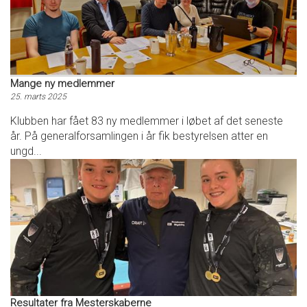
Mange ny medlemmer
25. marts 2025
Klubben har fået 83 ny medlemmer i løbet af det seneste
år. På generalforsamlingen i år fik bestyrelsen atter en
ungd...
Resultater fra Mesterskaberne